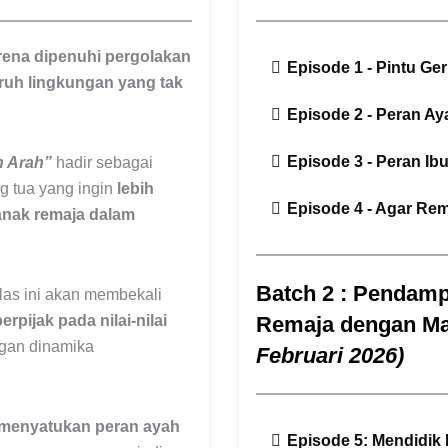
rena dipenuhi pergolakan
Episode 1 - Pintu Ge
aruh lingkungan yang tak
Episode 2 - Peran A
Episode 3 - Peran I
h Arah”
hadir sebagai
g tua yang ingin
lebih
Episode 4 - Agar Re
anak remaja dalam
Batch 2 : Pendam
elas ini akan membekali
rpijak pada nilai-nilai
Remaja dengan M
ngan dinamika
Februari 2026)
menyatukan peran ayah
Episode 5: Mendidik 