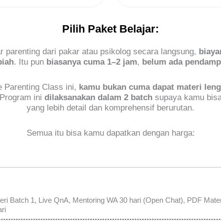
Pilih Paket Belajar:
ar parenting dari pakar atau psikolog secara langsung,
biaya
piah
. Itu pun
biasanya cuma 1–2 jam
,
belum ada pendamp
e Parenting Class ini,
kamu bukan cuma dapat materi len
 Program ini
dilaksanakan dalam 2 batch
supaya kamu bisa 
yang lebih detail dan komprehensif berurutan.
Semua itu bisa kamu dapatkan dengan harga:
teri Batch 1, Live QnA, Mentoring WA 30 hari (Open Chat), PDF Mater
ri